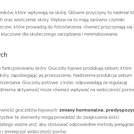
ików, które wpływają na skórę. Główne przyczyny to nadmiar ło
 oraz wiotczenie skóry. Wpływ na to mają zarówno czynniki
czne, które prowadzą do fotostarzenia, również przyczyniają się
t kluczowe dla skutecznego zarządzania i minimalizowania
ych
w funkcjonowaniu skóry. Gruczoły łojowe produkują sebum, które
skóry, zapobiegając jej przesuszeniu. Nadmierna produkcja sebum
szerzania. Gruczoły potowe, z kolei, odpowiadają za regulację
 nadmierna aktywność może również wpływać na widoczność porów
ktywność gruczołów łojowych:
zmiany hormonalne, predyspozy
zystkie te elementy mogą prowadzić do zwiększenia ilości
Dlatego ważne jest, aby stosować odpowiednie metody pielęgnacj
 i zmniejszyć widoczność porów.