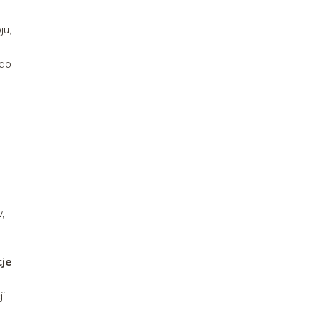
ju,
 do
,
cje
i