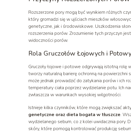
Rozszerzone pory mogą być wynikiem różnych czynn
który gromadzi się w ujściach mieszków włosowych
genetyczne, jak i środowiskowe. Uszkodzenia słone
rozszerzenia porów. Zrozumienie tych przyczyn jes
widoczności porów.
Rola Gruczołów Łojowych i Potow
Gruczoły łojowe i potowe odgrywają istotną rolę 
tworzy naturalną barierę ochronną na powierzchni 
może jednak prowadzić do zatykania porów i ich roz
temperatury ciała poprzez wydzielanie potu. Ich
zwłaszcza w warunkach wysokiej wilgotności.
Istnieje kilka czynników, które mogą zwiększać a
genetyczne oraz dieta bogata w tłuszcze
. Ws
wydzielanego sebum, co z kolei uwidacznia pory. 
skóry, które pomogą kontrolować produkcję sebum