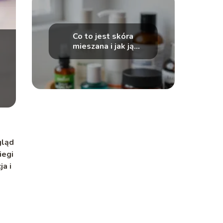
Co to jest skóra
mieszana i jak ją
pielęgnować?
gląd
iegi
a i