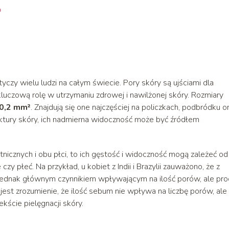
h
czy wielu ludzi na całym świecie. Pory skóry są ujściami dla
luczową rolę w utrzymaniu zdrowej i nawilżonej skóry. Rozmiary
 0,2 mm²
. Znajdują się one najczęściej na policzkach, podbródku o
ktury skóry, ich nadmierna widoczność może być źródłem
nicznych i obu płci, to ich gęstość i widoczność mogą zależeć od
zy płeć. Na przykład, u kobiet z Indii i Brazylii zauważono, że z
 jednak głównym czynnikiem wpływającym na ilość porów, ale pr
est zrozumienie, że ilość sebum nie wpływa na liczbę porów, ale
kście pielęgnacji skóry.