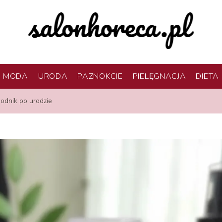
MODA
URODA
PAZNOKCIE
PIELĘGNACJA
DIETA
wodnik po urodzie