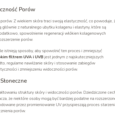
oczność Porów
porów. Z wiekiem skóra traci swoją elastyczność, co powoduje, 
ją głównie z naturalnego ubytku kolagenu i elastyny, które są
 Dodatkowo, spowolnienie regeneracji włókien kolagenowych
rozszerzenie porów.
le istnieją sposoby, aby spowolnić ten proces i zmniejszyć
im filtrem UVA i UVB
jest jednym z najskuteczniejszych
to, regularne nawilżanie skóry i stosowanie zabiegów
yczności i zmniejszeniu widoczności porów.
 Słoneczne
ałtowaniu struktury skóry i widoczności porów. Dziedziczone cec
cza, że niektóre osoby mogą być bardziej podatne na rozszerzon
owane przez promieniowanie UV przyspieszają proces starzeni
cznienia porów.