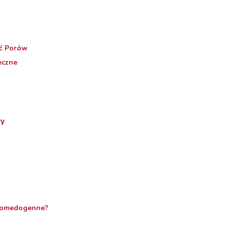
ć Porów
eczne
ry
?
komedogenne?