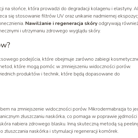
i na słońce, która prowadzi do degradacji kolagenu i elastyny. 
ca się stosowanie filtrów UV oraz unikanie nadmiernej ekspozycj
onecznienia.
Nawilżanie i regeneracja skóry
odgrywają równie
necznymi i utrzymaniu zdrowego wyglądu skóry.
ów?
owego podejścia, które obejmuje zarówno zabiegi kosmetyczne
e metod, które mogą pomóc w zmniejszeniu widoczności porów.
iednich produktów i technik, które będą dopasowane do
em na zmniejszenie widoczności porów. Mikrodermabrazja to je
hanicznym złuszczaniu naskórka, co pomaga w poprawie jędrności
a skóra nabiera zdrowego blasku. Inną skuteczną metodą są peelin
o złuszczania naskórka i stymulacji regeneracji komórek.