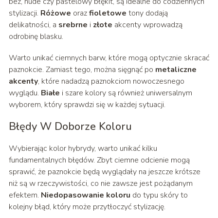
beż, nude czy pastelowy błękit, są idealne do codziennych
stylizacji.
Różowe
oraz
fioletowe
tony dodają
delikatności, a
srebrne
i
złote
akcenty wprowadzą
odrobinę blasku.
Warto unikać ciemnych barw, które mogą optycznie skracać
paznokcie. Zamiast tego, można sięgnąć po
metaliczne
akcenty
, które nadadzą paznokciom nowoczesnego
wyglądu.
Białe
i szare kolory są również uniwersalnym
wyborem, który sprawdzi się w każdej sytuacji.
Błędy W Doborze Koloru
Wybierając kolor hybrydy, warto unikać kilku
fundamentalnych błędów. Zbyt ciemne odcienie mogą
sprawić, że paznokcie będą wyglądały na jeszcze krótsze
niż są w rzeczywistości, co nie zawsze jest pożądanym
efektem.
Niedopasowanie koloru
do typu skóry to
kolejny błąd, który może przytłoczyć stylizację.