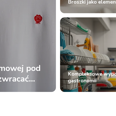
Broszki jako eleme
rmowej pod
Kompleksowe wyposa
 zwracać
gastronomii
 dostawcy