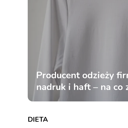
Producent odzieży fi
nadruk i haft – na co
uwagę przy wyborze
DIETA