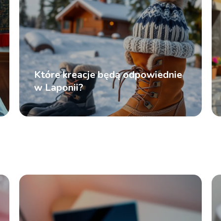
Które kreacje będą odpowiednie
w Laponii?