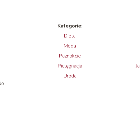
Kategorie:
Dieta
Moda
Paznokcie
Pielęgnacja
J
Uroda
o
do