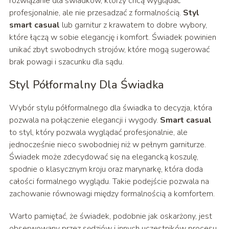
rozwiązanie dla świadków, którzy chcą wyglądać
profesjonalnie, ale nie przesadzać z formalnością.
Styl
smart casual
lub garnitur z krawatem to dobre wybory,
które łączą w sobie elegancję i komfort. Świadek powinien
unikać zbyt swobodnych strojów, które mogą sugerować
brak powagi i szacunku dla sądu.
Styl Półformalny Dla Świadka
Wybór stylu półformalnego dla świadka to decyzja, która
pozwala na połączenie elegancji i wygody.
Smart casual
to styl, który pozwala wyglądać profesjonalnie, ale
jednocześnie nieco swobodniej niż w pełnym garniturze.
Świadek może zdecydować się na elegancką koszulę,
spodnie o klasycznym kroju oraz marynarkę, która doda
całości formalnego wyglądu. Takie podejście pozwala na
zachowanie równowagi między formalnością a komfortem.
Warto pamiętać, że świadek, podobnie jak oskarżony, jest
obserwowany przez sędziów i innych uczestników procesu.