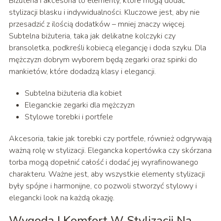
Biżuteria i akcesoria to elementy, które mogą dodać
stylizacji blasku i indywidualności. Kluczowe jest, aby nie
przesadzić z ilością dodatków – mniej znaczy więcej.
Subtelna biżuteria, taka jak delikatne kolczyki czy
bransoletka, podkreśli kobiecą elegancję i doda szyku. Dla
mężczyzn dobrym wyborem będą zegarki oraz spinki do
mankietów, które dodadzą klasy i elegancji.
Subtelna biżuteria dla kobiet
Eleganckie zegarki dla mężczyzn
Stylowe torebki i portfele
Akcesoria, takie jak torebki czy portfele, również odgrywają
ważną rolę w stylizacji. Elegancka kopertówka czy skórzana
torba mogą dopełnić całość i dodać jej wyrafinowanego
charakteru. Ważne jest, aby wszystkie elementy stylizacji
były spójne i harmonijne, co pozwoli stworzyć stylowy i
elegancki look na każdą okazję.
Wygoda I Komfort W Stylizacji Na